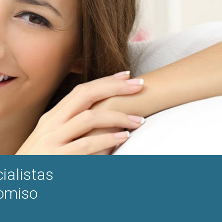
ialistas
romiso