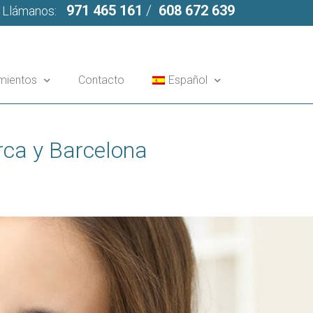
971 465 161
/
608 672 639
Llámanos:
mientos
Contacto
Español
rca y Barcelona